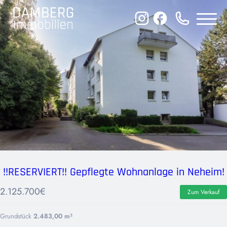
Inhalt
DAMBERG
Immobilien
ion
!!RESERVIERT!! Gepflegte Wohnanlage in Neheim!
2.125.700
€
Zum Verkauf
Grundstück
2.483,00 m²