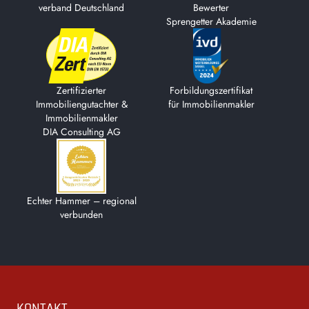
verband Deutschland
Bewerter
Sprengetter Akademie
Zertifizierter
Forbildungs­zertifikat
Immobiliengutachter &
für Immobilienmakler
Immobilienmakler
DIA Consulting AG
Echter Hammer – regional
verbunden
Footer
KONTAKT