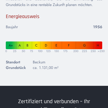
Grundstücks in eine rentable Zukunft planen möchten.
Energieausweis
Baujahr
1956
A+
A
B
C
D
E
F
G
H
0
25
50
75
100
125
150
175
200
225
250
>250
Standort
Beckum
Grundstück
ca. 1.131,00 m²
Zertifiziert und verbunden – Ihr